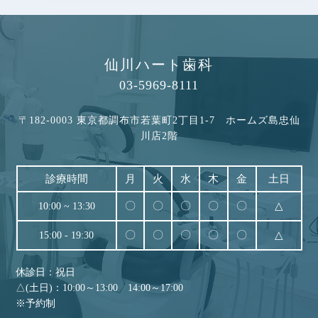
2025.01.23
歯の痛みは大半が虫歯
仙川ハート歯科
2024.10.10
03-5969-8111
インビザラインの治療に関して
2024.03.11
〒182-0003 東京都調布市若葉町2丁目1-7 ホームズ島忠仙
川店2階
知覚過敏について
2024.02.09
診療時間
月
火
水
木
金
土日
顎関節症について
〇
〇
〇
〇
〇
△
10:00 ~ 13:30
2024.01.18
クラウン治療の流れについて
〇
〇
〇
〇
〇
△
15:00 - 19:30
2023.11.28
休診日：祝日
総入れ歯と部分入れ歯について
△(土日)：10:00～13:00 14:00～17:00
※予約制
2023.10.30