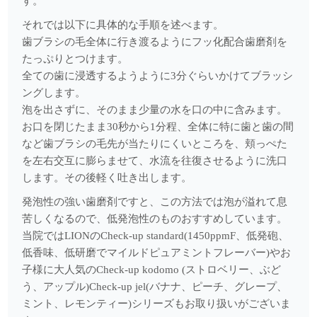
す。
歯を痛める2つの力
それでは以下に具体的な手順を述べます。
2025.09.08
歯ブラシの毛全体に行き渡るようにフッ化配合歯磨剤を
お子さんの仕上げみがき
たっぷりとつけます。
全ての歯に浸透するようように3分ぐらいかけてブラッシ
2025.08.07
ングします。
口臭の原因
泡を出さずに、そのまま少量の水を口の中に含みます。
お口を閉じたまま30秒から1分程、全体に特に歯と歯の間
2025.07.07
など歯ブラシの毛先が当たりにくいところを、頬っぺた
歯の根の治療
を左右交互に膨らませて、水流を往復させるように洗口
します。その後軽く吐き出します。
2025.06.02
発泡性の強い歯磨剤ですと、この方法では泡が溢れて息
がんと民間療法
苦しくなるので、低発泡性のものおすすめしています。
2025.05.26
当院ではLIONのCheck-up standard(1450ppmF、低発砲、
アライナー矯正
低香味、低研磨でマイルドピュアミントフレーバー)やお
子様に大人気のCheck-up kodomo (ストロベリー、ぶど
2025.05.12
う、アップル)Check-up jel(バナナ、ピーチ、グレープ、
歯の根の治療
ミント、レモンティー)シリーズもお取り扱いがございま