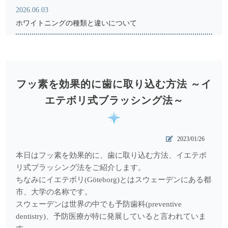
2026.06.03
ホワイトニングの種類と違いについて
2026.05.18
骨粗鬆症と歯科受診
2026.04.17
フッ素を効果的に歯に取り込む方法 ～イ
レントゲン写真からわかること
エテボリ式ブラッシング法～
2026.03.18
注目を集めるインビザライン矯正について
2023/01/26
2025.12.05
本日はフッ素を効果的に、歯に取り込む方法、イエテボ
メタルコアとファイバーコア
リ式ブラッシング法をご紹介します。
ちなみにイエテボリ(Göteborg)とはスウェーデンにある都
2025.11.07
市、大学の名称です。
ものがはさまる＝受診のサイン
スウェーデンは世界の中でも予防歯科(preventive
dentistry)、予防医療が特に発展していると言われていま
2025.10.07