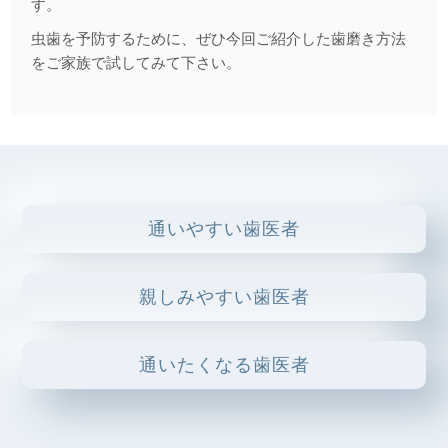
す。
2025.05.02
虫歯を予防するために、ぜひ今回ご紹介した歯磨き方法
注目の口腔機能トレーニング法！？吹き戻しピロピロ健康
をご家族で試してみて下さい。
法！？
2025.04.21
マウスピース矯正（インビザライン）の５つのポイント
2025.04.07
痛みに対する対処
通いやすい歯医者
2025.03.24
うがい薬について
親しみやすい歯医者
2025.03.10
むし歯から歯を守る
通いたくなる歯医者
2025.02.06
マウスピース型治療装置に関して（インビザライン、ホワイ
トニングトレーなど）