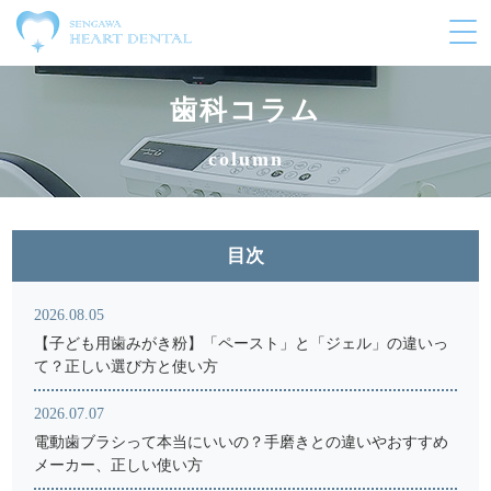
メ
ニ
ュ
ー
歯科コラム
の
開
column
閉
目次
2026.08.05
【子ども用歯みがき粉】「ペースト」と「ジェル」の違いっ
て？正しい選び方と使い方
2026.07.07
電動歯ブラシって本当にいいの？手磨きとの違いやおすすめ
メーカー、正しい使い方